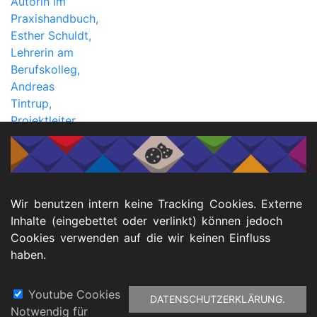
Wir benutzen intern keine Tracking Cookies. Externe
Inhalte (eingebettet oder verlinkt) können jedoch
Cookies verwenden auf die wir keinen Einfluss
haben.
Seitennummerierung
1
Seite
2
▶️
⏭️
Youtube Cookies
DATENSCHUTZERKLÄRUNG.
Notwendig für