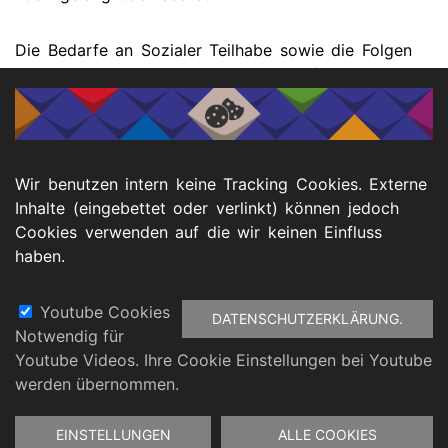
Die Bedarfe an Sozialer Teilhabe sowie die Folgen
mangelnder Sozialer Teilhabe sind umfassend zu
beschreiben und zu belegen. Möglich ist das zum
Beispiel durch ärztliche und therapeutische
Stellungnahmen sowie durch Aussagen von
Bezugspersonen oder Angehörigen.
Wir benutzen intern keine Tracking Cookies. Externe
Inhalte (eingebettet oder verlinkt) können jedoch
Autor:
Manuel Salomon (Ko-KSL,
Cookies verwenden auf die wir keinen Einfluss
<manuel.salomon@ksl-nrw.de>)
haben.
Youtube Cookies
DATENSCHUTZERKLÄRUNG.
Notwendig für
Fußbereich
Youtube Videos. Ihre Cookie Einstellungen bei Youtube
atenschutz
Barrierefreiheitserklärung
Impressu
werden übernommen.
Zustimmung
EINSTELLUNGEN
ALLE COOKIES
zurückziehen