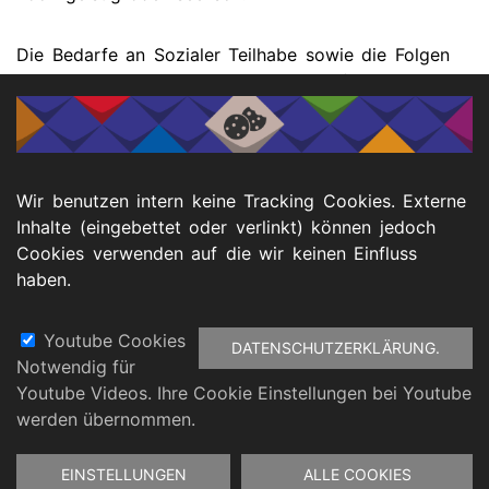
Die Bedarfe an Sozialer Teilhabe sowie die Folgen
mangelnder Sozialer Teilhabe sind umfassend zu
beschreiben und zu belegen. Möglich ist das zum
Beispiel durch ärztliche und therapeutische
Stellungnahmen sowie durch Aussagen von
Bezugspersonen oder Angehörigen.
Wir benutzen intern keine Tracking Cookies. Externe
Inhalte (eingebettet oder verlinkt) können jedoch
Autor:
Manuel Salomon (Ko-KSL,
Cookies verwenden auf die wir keinen Einfluss
<manuel.salomon@ksl-nrw.de>)
haben.
Youtube Cookies
DATENSCHUTZERKLÄRUNG.
Notwendig für
Fußbereich
Youtube Videos. Ihre Cookie Einstellungen bei Youtube
atenschutz
Barrierefreiheitserklärung
Impressu
werden übernommen.
Zustimmung
EINSTELLUNGEN
ALLE COOKIES
zurückziehen