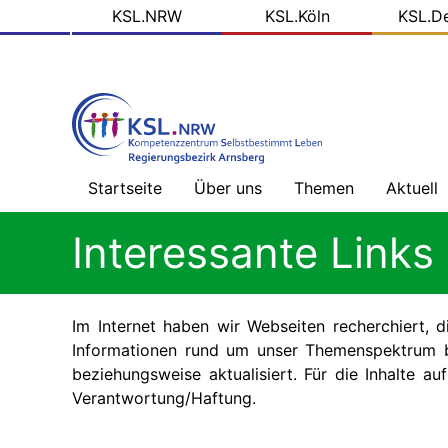
KSL
Direkt
KSL.NRW
KSL.Köln
KSL.D
zum
Domains
Inhalt
Startseite
Über uns
Themen
Aktuell
Willkommen
Gesundheitsversorg
Nachric
Interessante Links
ohne
-
Barrieren
Übersic
Prinzipien
unserer
Arbeit
Mehr
Blog
Im Internet haben wir Webseiten recherchiert, d
als
der
Geld
KSL.NR
Informationen rund um unser Themenspektrum bi
Das
beziehungsweise aktualisiert. Für die Inhalte a
tun
wir
Alles,
Soziale
Verantwortung/Haftung.
was
Medien
Recht
ist