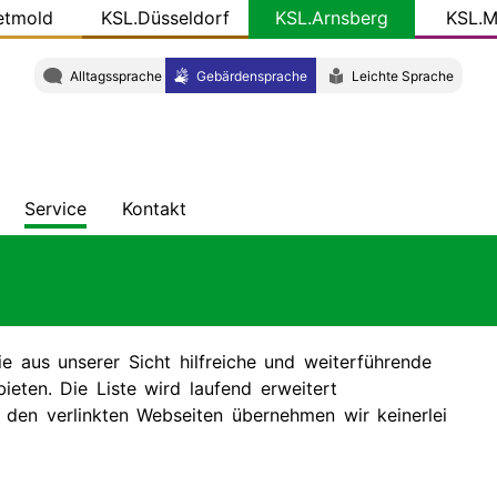
etmold
KSL.Düsseldorf
KSL.Arnsberg
KSL.M
Alltagssprache
Gebärdensprache
Leichte Sprache
Service
Kontakt
ung
hten
Veröffentlichungen
Adresse
ht
KSL-
Team
Konkret
ie aus unserer Sicht hilfreiche und weiterführende
W
Gut
eten. Die Liste wird laufend erweitert
zu
uf den verlinkten Webseiten übernehmen wir keinerlei
wissen
-
Newsletter