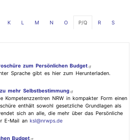
ge
Presse
Links
K
L
M
N
O
P/Q
R
S
gene
Broschüre zum Persönlichen Budget
hter Sprache gibt es hier zum Herunterladen.
 zu mehr Selbstbestimmung
die Kompetenzzentren NRW in kompakter Form einen
schüre enthält sowohl gesetzliche Grundlagen als
endet sich an alle, die mehr über das Persönliche
er E-Mail an
ksl@nrwps.de
chen Budget