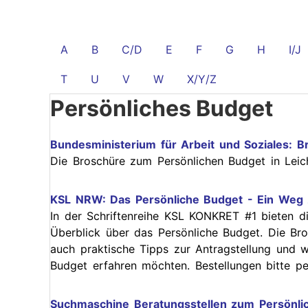
Zukünti
Termine
Gut
Bescheid
A
B
C/D
E
F
G
H
I/J
wissen
Vergan
(Leichte
Termine
Sprache)
T
U
V
W
X/Y/Z
Persönliches Budget
Gute
Beispiele
aus
dem
Bundesministerium für Arbeit und Soziales: 
Regierungsbezirk
Die Broschüre zum Persönlichen Budget in Leic
Menschen
stärken
KSL NRW: Das Persönliche Budget - Ein Weg
In der Schriftenreihe KSL KONKRET #1 bieten 
Besonderes
Überblick über das Persönliche Budget. Die Bro
Merkmal:
auch praktische Tipps zur Antragstellung und w
Frau?!
Budget erfahren möchten. Bestellungen bitte p
Elternschaft
selbst
Suchmaschine Beratungsstellen zum Persönli
bestimmen