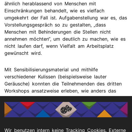
ähnlich herablassend von Menschen mit
Einschränkungen behandelt, wie es vielfach
umgekehrt der Fall ist. Aufgabenstellung war es, das
Vorstellungsgespräch so zu gestalten, „dass
Menschen mit Behinderungen die Stellen nicht
annehmen möchten“, um deutlich zu machen, wie es
nicht laufen darf, wenn Vielfalt am Arbeitsplatz
gewünscht wird.
Mit Sensibilisierungsmaterial und mithilfe
verschiedener Kulissen (beispielsweise lauter
Geräusche) konnten die Teilnehmenden des dritten
Workshops ansatzweise erleben, wie anders das
Empfinden von Menschen mit Behinderung sein
kann, vor allem bei Neurodivergenz.
Der Deutsche Diversity-Tag wird seit 2022 jährlich
von der Charta der Vielfalt e.V. als bundesweiter
Wir benutzen intern keine Tracking Cookies. Externe