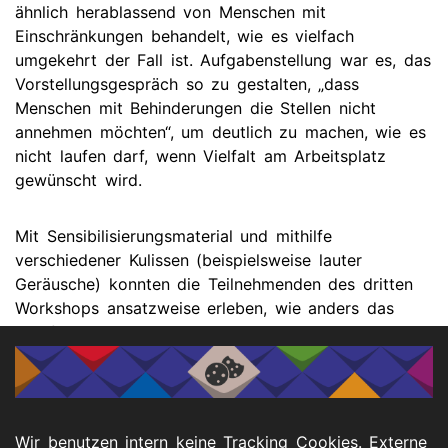
ähnlich herablassend von Menschen mit
Einschränkungen behandelt, wie es vielfach
umgekehrt der Fall ist. Aufgabenstellung war es, das
Vorstellungsgespräch so zu gestalten, „dass
Menschen mit Behinderungen die Stellen nicht
annehmen möchten“, um deutlich zu machen, wie es
nicht laufen darf, wenn Vielfalt am Arbeitsplatz
gewünscht wird.
Mit Sensibilisierungsmaterial und mithilfe
verschiedener Kulissen (beispielsweise lauter
Geräusche) konnten die Teilnehmenden des dritten
Workshops ansatzweise erleben, wie anders das
Empfinden von Menschen mit Behinderung sein
kann, vor allem bei Neurodivergenz.
Der Deutsche Diversity-Tag wird seit 2022 jährlich
von der Charta der Vielfalt e.V. als bundesweiter
Wir benutzen intern keine Tracking Cookies. Externe