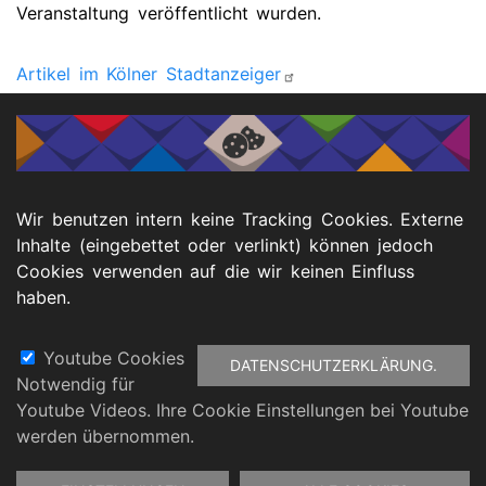
Veranstaltung veröffentlicht wurden.
Artikel im Kölner Stadtanzeiger
Artikel in Oberberg-Aktuell
Kontakt
EUTB® Oberbergischer Kreis
Wir benutzen intern keine Tracking Cookies. Externe
Telefon: 02261 63 93 776
Inhalte (eingebettet oder verlinkt) können jedoch
E-Mail: teilhabeberatung-obk@paritaet-nrw.org
Cookies verwenden auf die wir keinen Einfluss
www.teilhabeberatung-obk.de
haben.
Youtube Cookies
DATENSCHUTZERKLÄRUNG.
Notwendig für
Fußbereich
Youtube Videos. Ihre Cookie Einstellungen bei Youtube
atenschutz
Barrierefreiheitserklärung
Impressu
werden übernommen.
Zustimmung