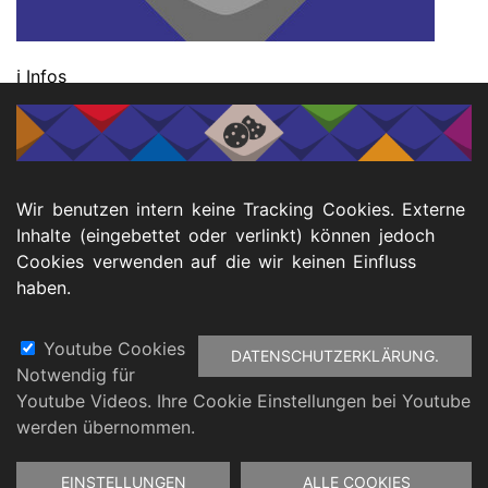
ℹ️ Infos
Mittwoch, 20. November 2024, 10 - 16.30 Uhr
Veranstaltungsort:
Luise-Albertz-Halle
Wir benutzen intern keine Tracking Cookies. Externe
Düppelstr. 1
Inhalte (eingebettet oder verlinkt) können jedoch
46045 Oberhausen
Cookies verwenden auf die wir keinen Einfluss
haben.
Youtube Cookies
DATENSCHUTZERKLÄRUNG.
Notwendig für
Fußbereich
Youtube Videos. Ihre Cookie Einstellungen bei Youtube
atenschutz
Barrierefreiheitserklärung
Impressu
werden übernommen.
Zustimmung
EINSTELLUNGEN
ALLE COOKIES