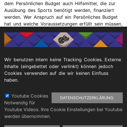
dem Persönlichen Budget auch Hilfsmittel, die zur
Ausübung des Sports benötigt werden, finanziert
werden. Wer Anspruch auf ein Persönliches Budget
hat und welche Voraussetzungen erfüllt sein müssen,
diese und weitere Fragen beatwortet das Merkblatt.
Es ist auf der Seite VIBSS (das heisst: Vereins-,
Informations-, Beratungs- und Schulungssystem) des
Landessportbundes NRW unter folgendem Link zu
finden:
https://www.vibss.de/service-
Wir benutzen intern keine Tracking Cookies. Externe
projekte/integration/inklusion/inklusion-im-
Inhalte (eingebettet oder verlinkt) können jedoch
sport/foerderung-und-zuschuesse
Cookies verwenden auf die wir keinen Einfluss
haben.
Youtube Cookies
DATENSCHUTZERKLÄRUNG.
Notwendig für
Fußbereich
Youtube Videos. Ihre Cookie Einstellungen bei Youtube
atenschutz
Barrierefreiheitserklärung
Impressu
werden übernommen.