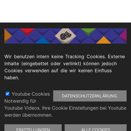
📥 Downloads
PDF Frosch-Plakat Alternativtexte Din A4
Wir benutzen intern keine Tracking Cookies. Externe
Inhalte (eingebettet oder verlinkt) können jedoch
Cookies verwenden auf die wir keinen Einfluss
haben.
PDF Vogel-Plakat Alternativtexte Din A4
Youtube Cookies
DATENSCHUTZERKLÄRUNG.
Notwendig für
Fußbereich
Youtube Videos. Ihre Cookie Einstellungen bei Youtube
atenschutz
Barrierefreiheitserklärung
Impressu
werden übernommen.
Zustimmung
EINSTELLUNGEN
ALLE COOKIES