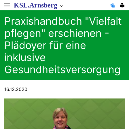
Direkt
KSL.Arnsberg
zum
Inhalt
Praxishandbuch "Vielfalt
pflegen" erschienen -
Plädoyer für eine
inklusive
Gesundheitsversorgung
16.12.2020