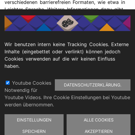
verschiedenen barrierefreien Formaten, wie etwa in
Leichter Sprache. Weitere Informationen dazu gibt
es unter
https://www.ksl-nrw.de/de/node/3083
.
Wir benutzen intern keine Tracking Cookies. Externe
📥 Downloads
Inhalte (eingebettet oder verlinkt) können jedoch
Cookies verwenden auf die wir keinen Einfluss
haben.
Medien-Information zum Elternratgeber
Youtube Cookies
DATENSCHUTZERKLÄRUNG.
Notwendig für
Fußbereich
Youtube Videos. Ihre Cookie Einstellungen bei Youtube
atenschutz
Barrierefreiheitserklärung
Impressu
werden übernommen.
Zustimmung
EINSTELLUNGEN
ALLE COOKIES
zurückziehen
SPEICHERN
AKZEPTIEREN