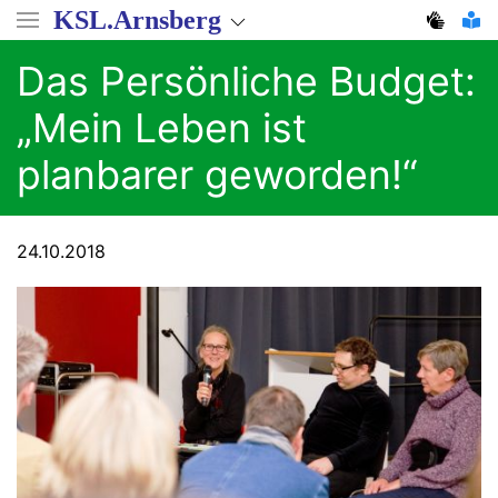
Direkt
KSL.Arnsberg
zum
Inhalt
Das Persönliche Budget:
„Mein Leben ist
planbarer geworden!“
24.10.2018