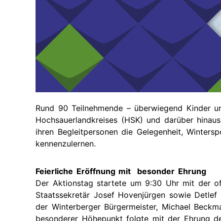
Zukünti
Termine
Gut
Bescheid
wissen
Vergan
(Leichte
Termine
Sprache)
Gute
Beispiele
aus
dem
Rund 90 Teilnehmende – überwiegend Kinder un
Regierungsbezirk
Hochsauerlandkreises (HSK) und darüber hinaus
ihren Begleitpersonen die Gelegenheit, Winterspo
Menschen
stärken
kennenzulernen.
Besonderes
Feierliche Eröffnung mit besonder Ehrung
Merkmal:
Frau?!
Der Aktionstag startete um 9:30 Uhr mit der of
Staatssekretär Josef Hovenjürgen sowie Detlef
Elternschaft
der Winterberger Bürgermeister, Michael Beckm
selbst
besonderer Höhepunkt folgte mit der Ehrung de
bestimmen