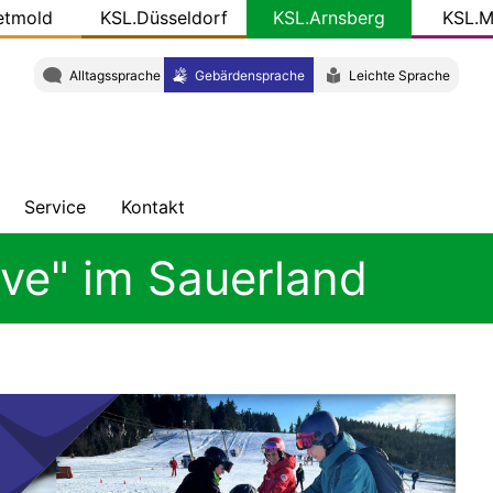
etmold
KSL.Düsseldorf
KSL.Arnsberg
KSL.M
Alltagssprache
Gebärdensprache
Leichte Sprache
Service
Kontakt
ung
hten
Veröffentlichungen
Adresse
ive" im Sauerland
ht
KSL-
Team
Konkret
W
Gut
zu
wissen
-
Newsletter