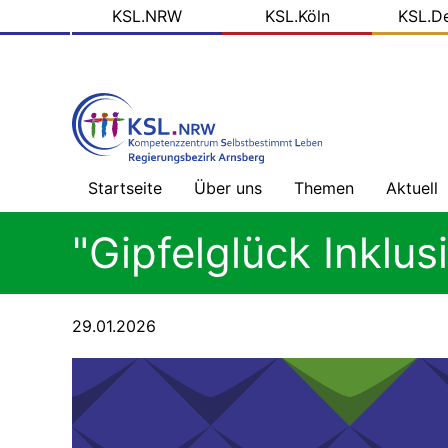
KSL
Direkt
KSL.NRW
KSL.Köln
KSL.D
zum
Domains
Inhalt
Startseite
Über uns
Themen
Aktuell
Willkommen
Gesundheitsversorg
Nachric
"Gipfelglück Inklus
ohne
-
Barrieren
Übersic
Prinzipien
unserer
Arbeit
Mehr
Blog
29.01.2026
als
der
Geld
KSL.NR
Das
tun
wir
Alles,
Soziale
was
Medien
Recht
ist