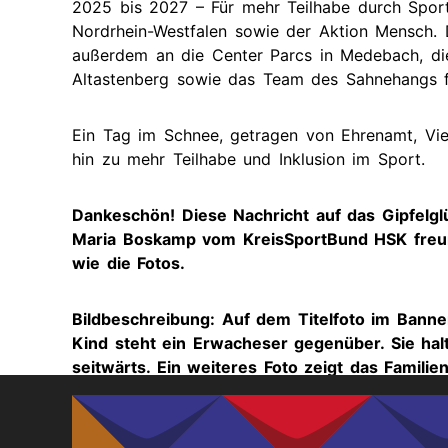
2025 bis 2027 – Für mehr Teilhabe durch Spor
Nordrhein-Westfalen sowie der Aktion Mensch. 
außerdem an die Center Parcs in Medebach, die
Altastenberg sowie das Team des Sahnehangs f
Ein Tag im Schnee, getragen von Ehrenamt, Viel
hin zu mehr Teilhabe und Inklusion im Sport.
Dankeschön! Diese Nachricht auf das Gipfelgl
Maria Boskamp vom KreisSportBund HSK freund
wie die Fotos.
Bildbeschreibung: Auf dem Titelfoto im Bann
Kind steht ein Erwacheser gegenüber. Sie ha
seitwärts. Ein weiteres Foto zeigt das Famili
schneebedeckten Piste, auf der einiges los is
dritten Bild ist ein gut verpacktes Kind auf
Skifahrer über die Piste geschoben wird.