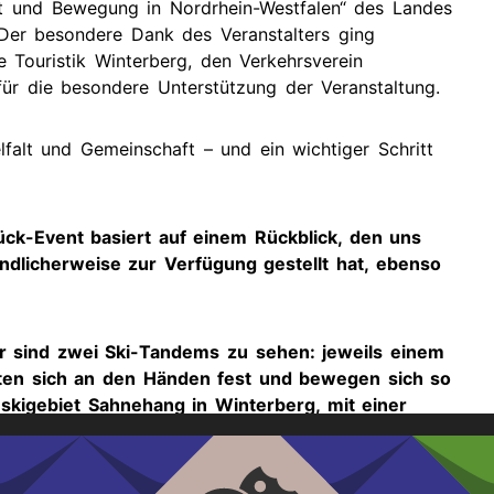
t und Bewegung in Nordrhein-Westfalen“ des Landes
Der besondere Dank des Veranstalters ging
 Touristik Winterberg, den Verkehrsverein
ür die besondere Unterstützung der Veranstaltung.
falt und Gemeinschaft – und ein wichtiger Schritt
ück-Event basiert auf einem Rückblick, den uns
licherweise zur Verfügung gestellt hat, ebenso
er sind zwei Ski-Tandems zu sehen: jeweils einem
lten sich an den Händen fest und bewegen sich so
enskigebiet Sahnehang in Winterberg, mit einer
t. Die Landschaft rundum ist schneefrei. Auf dem
 einem Skibob zu sehen, das von einem erwachsenen