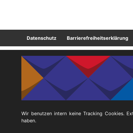
Zukünti
Termine
Gut
Bescheid
wissen
Vergan
(Leichte
Termine
Sprache)
Fußbereich
Datenschutz
Barrierefreiheitserklärung
Gute
Beispiele
aus
dem
Regierungsbezirk
Menschen
stärken
Besonderes
Merkmal:
Frau?!
Wir benutzen intern keine Tracking Cookies. Ex
haben.
Elternschaft
selbst
bestimmen