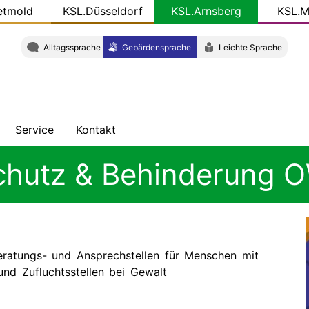
etmold
KSL.Düsseldorf
KSL.Arnsberg
KSL.M
Alltagssprache
Gebärdensprache
Leichte Sprache
Service
Kontakt
ung
hten
Veröffentlichungen
Adresse
chutz & Behinderung 
ht
KSL-
Team
Konkret
W
Gut
zu
eratungs- und Ansprechstellen für Menschen mit
wissen
nd Zufluchtsstellen bei Gewalt
-
Newsletter