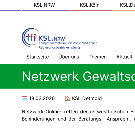
KSL
Direkt
KSL.NRW
KSL.Köln
KSL.D
zum
Domains
Inhalt
Startseite
Über uns
Themen
Aktuell
Willkommen
Gesundheitsversorg
Nachric
Netzwerk Gewalts
ohne
-
Barrieren
Übersic
Prinzipien
unserer
Arbeit
Mehr
Blog
18.03.2026
KSL Detmold
als
der
Geld
KSL.NR
Das
Netzwerk-Online-Treffen der ostwestfälischen B
tun
Behinderungen und der Beratungs-, Ansprech-, u
wir
Alles,
Soziale
was
Medien
Recht
ist