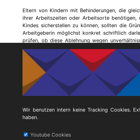
Eltern von Kindern mit Behinderungen, die glei
ihrer Arbeitszeiten oder Arbeitsorte benötigen,
Kindes sicherstellen zu können, sollten die Grü
Arbeitgeberin möglichst konkret schriftlich dar
prüfen, ob diese Ablehnung wegen unverhältnismä
personelle Gründe) des Arbeitgebers/der Arbeitge
Hilfe der
Antdiskriminierungsstelle
oder einer F
Anspruch genommen werden.
Martina Steinke, KSL Münster
Wir benutzen intern keine Tracking Cookies. Ex
haben.
Fußbereich
Datenschutz
Barrierefreiheitserklärung
Youtube Cookies