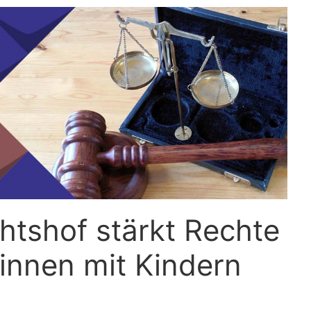
ge
Presse
Links
gene
htshof stärkt Rechte
innen mit Kindern