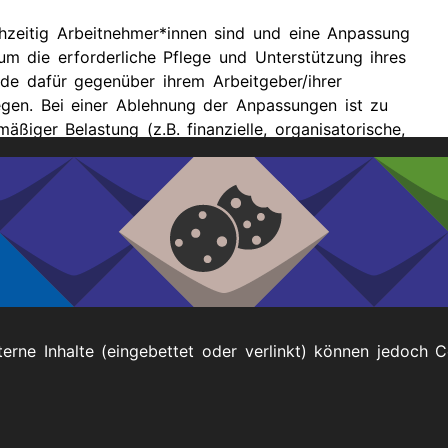
chzeitig Arbeitnehmer*innen sind und eine Anpassung
 um die erforderliche Pflege und Unterstützung ihres
nde dafür gegenüber ihrem Arbeitgeber/ihrer
legen. Bei einer Ablehnung der Anpassungen ist zu
ßiger Belastung (z.B. finanzielle, organisatorische,
berin zulässig ist. Für diese Klärung sollte die
achanwältin/eines Fachanwaltes für Arbeitsrecht in
terne Inhalte (eingebettet oder verlinkt) können jedoch 
Impressum