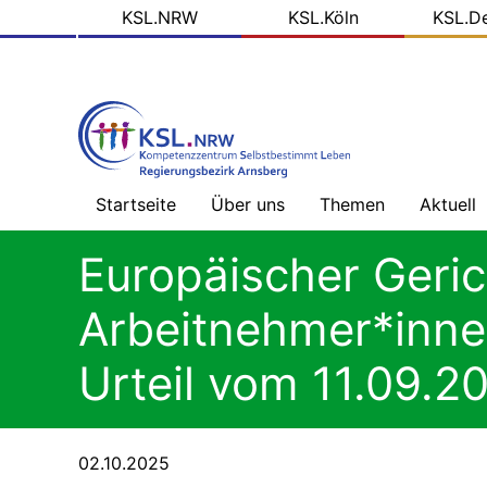
KSL
Direkt
KSL.NRW
KSL.Köln
KSL.D
zum
Domains
Inhalt
Startseite
Über uns
Themen
Aktuell
Willkommen
Gesundheitsversorg
Nachric
Europäischer Geric
ohne
-
Barrieren
Übersic
Prinzipien
Arbeitnehmer*inne
unserer
Arbeit
Mehr
Blog
als
der
Urteil vom 11.09.2
Geld
KSL.NR
Das
tun
wir
Alles,
Soziale
was
Medien
02.10.2025
Recht
ist