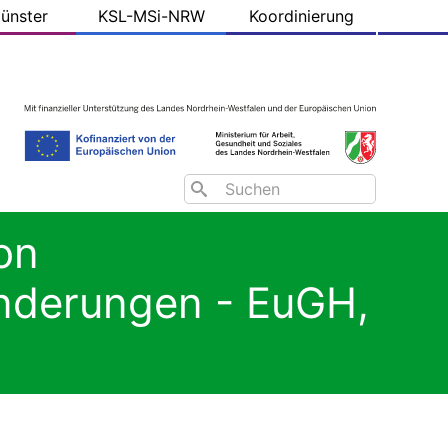
ünster
KSL-MSi-NRW
Koordinierung
Search
on
inderungen - EuGH,