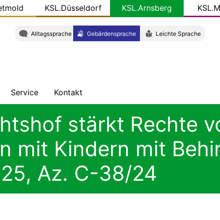
etmold
KSL.Düsseldorf
KSL.Arnsberg
KSL.M
Alltagssprache
Gebärdensprache
Leichte Sprache
Service
Kontakt
ung
hten
Veröffentlichungen
Adresse
htshof stärkt Rechte v
ht
KSL-
Team
n mit Kindern mit Beh
Konkret
025, Az. C-38/24
W
Gut
zu
wissen
-
Newsletter