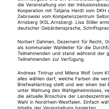
die Veranstaltung von der Inklusionsbeauf
Kooperation mit Tatjana Herdt vom DKH 
Zebrowski vom Kompetenzzentrum Selbst
Arnsberg (KSL.Arnsberg). Lisa Stiller er
deutscher Gebärdensprache, Schriftspra
Norbert Dahmen, Dezernent für Recht, O
als kommunaler Wahlleiter für die Durch
Teilnehmenden und stand während der g
Teilnehmenden zur Verfügung.
Andreas Tintrup und Milena Wolf (vom KS
alles wählen darf, welche Farben die ve
Briefwahlantrag stellt und wer einen bei 
unter Wahrung des Wahlgeheimnisses, ve
die aktuelle Broschüre der Landeszentral
Wahl in Nordrhein-Westfalen. Einfach wäh
Inhalte der Veranstaltung basierten.