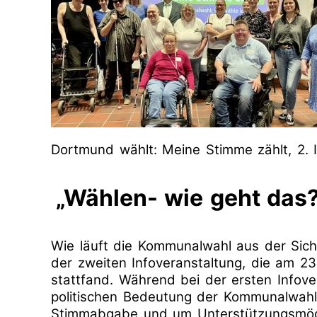
Zukünti
Termine
Gut
Bescheid
wissen
Vergan
(Leichte
Termine
Sprache)
Gute
Beispiele
aus
dem
Dortmund wählt: Meine Stimme zählt, 2. 
Regierungsbezirk
Menschen
„Wählen- wie geht das
stärken
Besonderes
Wie läuft die Kommunalwahl aus der Sich
Merkmal:
Frau?!
der zweiten Infoveranstaltung, die am 23
stattfand. Während bei der ersten Infove
Elternschaft
politischen Bedeutung der Kommunalwahl 
selbst
Stimmabgabe und um Unterstützungsmögl
bestimmen