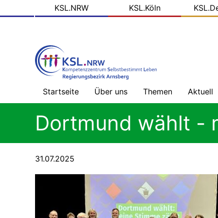
KSL
Direkt
KSL.NRW
KSL.Köln
KSL.D
zum
Domains
Inhalt
Startseite
Über uns
Themen
Aktuell
Willkommen
Gesundheitsversorg
Nachric
Dortmund wählt - m
ohne
-
Barrieren
Übersic
Prinzipien
unserer
Arbeit
Mehr
Blog
31.07.2025
als
der
Geld
KSL.NR
Das
tun
wir
Alles,
Soziale
was
Medien
Recht
ist