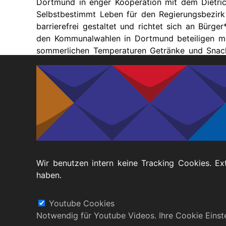
Dortmund in enger Kooperation mit dem Dietr
Selbstbestimmt Leben für den Regierungsbezirk
barrierefrei gestaltet und richtet sich an Bürger
den Kommunalwahlen in Dortmund beteiligen möc
sommerlichen Temperaturen Getränke und Snacks
Fragen:
Was ist die Wahlbenachrichtigung?
Wie kann ich wählen?
Wie kann ich bei der Wahl unterstützt wer
Wir benutzen intern keine Tracking Cookies. Ex
haben.
Fußbereich
Datenschutz
Barrierefreiheitserklärung
Youtube Cookies
Notwendig für Youtube Videos. Ihre Cookie Eins