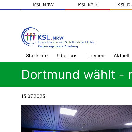
KSL
Direkt
KSL.NRW
KSL.Köln
KSL.D
zum
Domains
Inhalt
Startseite
Über uns
Themen
Aktuell
Willkommen
Gesundheitsversorg
Nachric
Dortmund wählt - m
ohne
-
Barrieren
Übersic
Prinzipien
unserer
Arbeit
Mehr
Blog
15.07.2025
als
der
Geld
KSL.NR
Das
tun
wir
Alles,
Soziale
was
Medien
Recht
ist