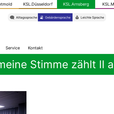
etmold
KSL.Düsseldorf
KSL.Arnsberg
KSL.M
Alltagssprache
Gebärdensprache
Leichte Sprache
Service
Kontakt
ung
hten
Veröffentlichungen
Adresse
eine Stimme zählt II a
ht
KSL-
Team
Konkret
W
Gut
zu
wissen
-
Newsletter