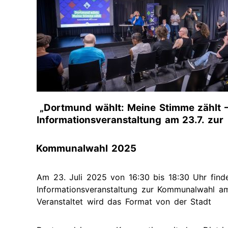
Zukünti
Termine
Gut
Bescheid
wissen
Vergan
(Leichte
Termine
Sprache)
Gute
Beispiele
aus
dem
„Dortmund wählt: Meine Stimme zählt – 
Regierungsbezirk
Informationsveranstaltung am 23.7. zur
Menschen
stärken
Kommunalwahl 2025
Besonderes
Am 23. Juli 2025 von 16:30 bis 18:30 Uhr finde
Merkmal:
Frau?!
Informationsveranstaltung zur Kommunalwahl a
Veranstaltet wird das Format von der Stadt
Elternschaft
selbst
bestimmen