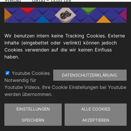
Freitag
09:00 – 13:00 Uhr
Wir benutzen intern keine Tracking Cookies. Externe
Inhalte (eingebettet oder verlinkt) können jedoch
Cookies verwenden auf die wir keinen Einfluss
haben.
Youtube Cookies
DATENSCHUTZERKLÄRUNG.
Notwendig für
Fußbereich
Youtube Videos. Ihre Cookie Einstellungen bei Youtube
atenschutz
Barrierefreiheitserklärung
Impressu
werden übernommen.
Zustimmung
EINSTELLUNGEN
ALLE COOKIES
zurückziehen
SPEICHERN
AKZEPTIEREN