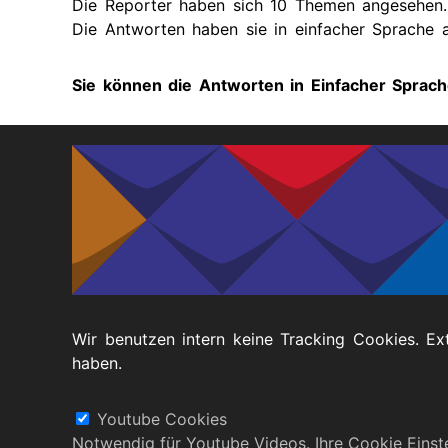
Die Reporter haben sich 10 Themen angesehen.
Die Antworten haben sie in einfacher Sprache a
Sie können die Antworten in Einfacher Sprac
https://www.wahlchecker.de/bundestag-2025
Die
Umfrage von Aktion-Mensch
in einer Nachr
https://kobinet-nachrichten.org/2025/02/05/ak
behinderter-menschen-vor-bundestagswahl/
(klicken Sie auf die blaue Schrift)
Wir benutzen intern keine Tracking Cookies. Ex
haben.
Fußbereich
Datenschutz
Barrierefreiheitserklärung
Youtube Cookies
Notwendig für Youtube Videos. Ihre Cookie Eins