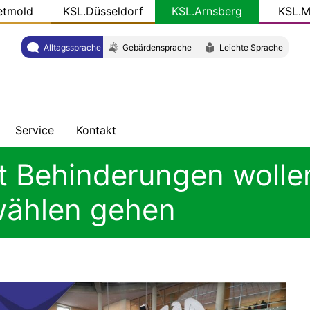
etmold
KSL.Düsseldorf
KSL.Arnsberg
KSL.M
Alltagssprache
Gebärdensprache
Leichte Sprache
Service
Kontakt
ung
hten
Veröffentlichungen
Adresse
t Behinderungen wollen
ht
KSL-
Team
wählen gehen
Konkret
W
Gut
zu
wissen
-
Newsletter