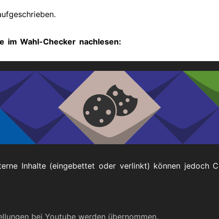
ufgeschrieben.
he im Wahl-Checker nachlesen:
(klicken Sie auf die blaue Schrift)
icht in Alltagssprache bei kobinet-Nachrichten:
tion-mensch-umfrage-grosse-sorgen-und-aengste-
terne Inhalte (eingebettet oder verlinkt) können jedoch 
Impressum
tellungen bei Youtube werden übernommen.