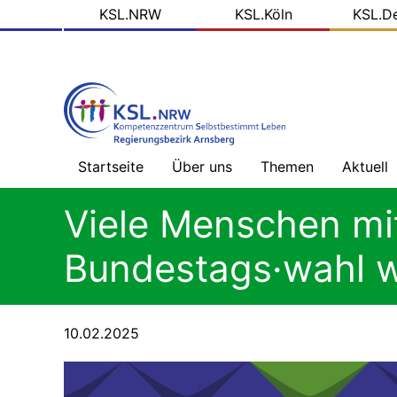
KSL
Direkt
KSL.NRW
KSL.Köln
KSL.D
zum
Domains
Inhalt
Startseite
Über uns
Themen
Aktuell
Willkommen
Gesundheitsversorg
Nachric
Viele Menschen mi
ohne
-
Barrieren
Übersic
Prinzipien
Bundestags·wahl 
unserer
Arbeit
Mehr
Blog
als
der
Geld
KSL.NR
Das
10.02.2025
tun
wir
Alles,
Soziale
was
Medien
Recht
ist