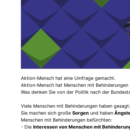
Zukünti
Termine
Gut
Bescheid
wissen
Vergan
(Leichte
Termine
Sprache)
Gute
Beispiele
aus
dem
Regierungsbezirk
Menschen
Aktion-Mensch hat eine Umfrage gemacht.
stärken
Aktion-Mensch hat Menschen mit Behinderungen 
Was denken Sie von der Politik nach der Bundes
Besonderes
Merkmal:
Frau?!
Viele Menschen mit Behinderungen haben gesagt:
Sie machen sich große
Sorgen
und haben
Ängst
Elternschaft
Menschen mit Behinderungen befürchten:
selbst
- Die
Interessen von Menschen mit Behinderung
bestimmen