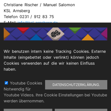
Christiane Rischer / Manuel Salomon
KSL Arnsberg
Telefon 0231 / 912 83 75
E-Mail
info@ksl-arnsberg.de
📥 Downloads
Wir benutzen intern keine Tracking Cookies. Externe
Inhalte (eingebettet oder verlinkt) können jedoch
Cookies verwenden auf die wir keinen Einfluss
PFD Presseinformation Vernetzungstreffen
haben.
EUTB
Youtube Cookies
DATENSCHUTZERKLÄRUNG.
Notwendig für
Fußbereich
Youtube Videos. Ihre Cookie Einstellungen bei Youtube
atenschutz
Barrierefreiheitserklärung
Impressu
werden übernommen.