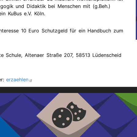
ge
Presse
agogik und Didaktik bei Menschen mit (g.Beh.)
in KuBus e.V. Köln.
Links
gene
Interesse 10 Euro Schutzgeld für ein Handbuch zum
Alte Schule, Altenaer Straße 207, 58513 Lüdenscheid
er:
erzaehlen