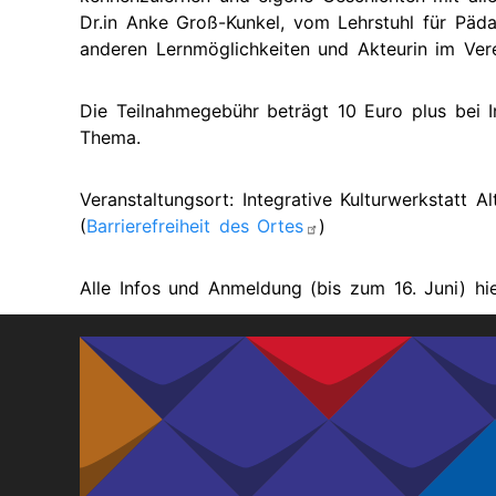
Zukünti
Dr.in Anke Groß-Kunkel, vom Lehrstuhl für Päd
Termine
anderen Lernmöglichkeiten und Akteurin im Vere
Gut
Bescheid
wissen
Vergan
(Leichte
Termine
Die Teilnahmegebühr beträgt 10 Euro plus bei 
Sprache)
Thema.
Gute
Beispiele
Veranstaltungsort: Integrative Kulturwerkstatt 
aus
(
Barrierefreiheit des Ortes
)
dem
Regierungsbezirk
Alle Infos und Anmeldung (bis zum 16. Juni) hi
Menschen
stärken
Besonderes
Merkmal:
Frau?!
Elternschaft
selbst
bestimmen