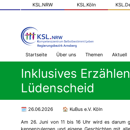
KSL
Direkt
KSL.NRW
KSL.Köln
KSL.D
zum
Domains
Inhalt
Startseite
Über uns
Themen
Aktuell
Willkommen
Gesundheitsversorg
Nachric
Inklusives Erzähle
ohne
-
Barrieren
Übersic
Prinzipien
Lüdenscheid
unserer
Arbeit
Mehr
Blog
als
der
Geld
KSL.NR
Das
26.06.2026
KuBus e.V. Köln
tun
wir
Alles,
Soziale
was
Medien
Am 26. Juni von 11 bis 16 Uhr wird es darum 
Recht
kennenzulernen und eigene Geschichten mit alle
ist