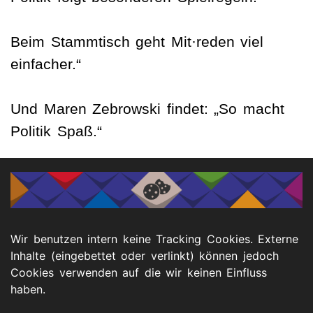
Beim Stammtisch geht Mit·reden viel
einfacher.“
Und Maren Zebrowski findet: „So macht
Politik Spaß.“
Sie interessieren sich für den
Stammtisch?
Wir benutzen intern keine Tracking Cookies. Externe
Inhalte (eingebettet oder verlinkt) können jedoch
Cookies verwenden auf die wir keinen Einfluss
Hier finden Sie weitere
Informationen
.
haben.