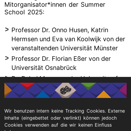
Mitorganisator*innen der Summer
School 2025:
Professor Dr. Onno Husen, Katrin
Hermsen und Eva van Koolwijk von der
veranstaltenden Universität Münster
Professor Dr. Florian Eßer von der
Universität Osnabrück
Dr. Rahel More von der University of
Graz, Österreich
Professorin Dr. Susan Flynn, und Rose
Doolan Maher vom Trinity College
Wir benutzen intern keine Tracking Cookies. Externe
Dublin, Irland
Inhalte (eingebettet oder verlinkt) können jedoch
Cookies verwenden auf die wir keinen Einfluss