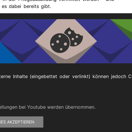
es dabei bereits gibt.
W?
ilnahme an der kurzen Online-Umfrage.
g!
terne Inhalte (eingebettet oder verlinkt) können jedoch 
Impressum
tellungen bei Youtube werden übernommen.
IES AKZEPTIEREN