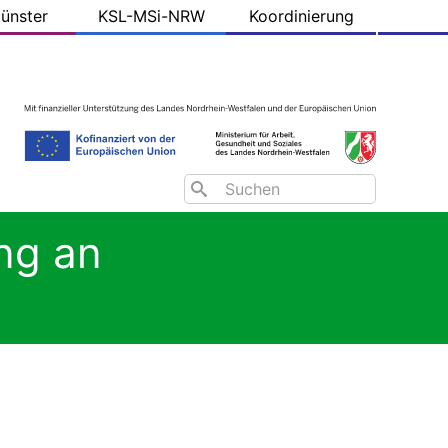
ünster
KSL-MSi-NRW
Koordinierung
Search
ng an