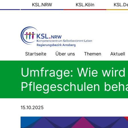
KSL
Direkt
KSL.NRW
KSL.Köln
KSL.D
zum
Domains
Inhalt
Startseite
Über uns
Themen
Aktuell
Willkommen
Gesundheitsversorg
Nachric
Umfrage: Wie wird
ohne
-
Barrieren
Übersic
Prinzipien
Pflegeschulen beh
unserer
Arbeit
Mehr
Blog
als
der
Geld
KSL.NR
Das
15.10.2025
tun
wir
Alles,
Soziale
was
Medien
Recht
ist