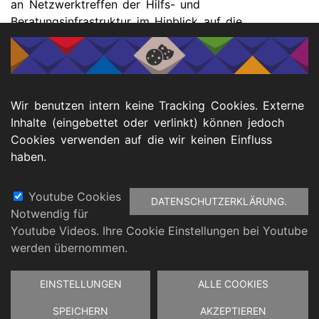
an Netzwerktreffen der Hilfs- und
Beratungsinfrastruktur im Hinblick auf die
Barrierefreiheit zu beteiligen.
Mehr zum Thema und zum Prozess des Masterplans
finden Sie auf der
Internetseite der Stadt Dortmund
Wir benutzen intern keine Tracking Cookies. Externe
zum Masterplan Istanbul-Konvention.
Inhalte (eingebettet oder verlinkt) können jedoch
Cookies verwenden auf die wir keinen Einfluss
Bild: Stadt Dortmund/Anna Schulz
haben.
Youtube Cookies
DATENSCHUTZERKLÄRUNG.
Notwendig für
Fußbereich
Youtube Videos. Ihre Cookie Einstellungen bei Youtube
atenschutz
Barrierefreiheitserklärung
Impressu
werden übernommen.
Zustimmung
EINSTELLUNGEN
ALLE COOKIES
zurückziehen
SPEICHERN
AKZEPTIEREN