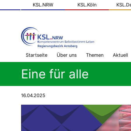
KSL
Direkt
KSL.NRW
KSL.Köln
KSL.D
zum
Domains
Inhalt
Startseite
Über uns
Themen
Aktuell
Willkommen
Gesundheitsversorg
Nachric
Eine für alle
ohne
-
Barrieren
Übersic
Prinzipien
unserer
Arbeit
Mehr
Blog
16.04.2025
als
der
Geld
KSL.NR
Das
tun
wir
Alles,
Soziale
was
Medien
Recht
ist