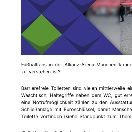
Zukünti
Termine
Gut
Bescheid
wissen
Vergan
(Leichte
Termine
Sprache)
Gute
Beispiele
aus
dem
Fußballfans in der Allianz-Arena München können
Regierungsbezirk
zu verstehen ist?
Menschen
stärken
Barrierefreie Toiletten sind vielen mittlerweile
Waschtisch, Haltegriffe neben dem WC, gut err
Besonderes
eine Notrufmöglichkeit zählen zu den Ausstatt
Merkmal:
Frau?!
Schließanlage mit Euroschlüssel, damit Mensche
Toilette vorfinden (siehe Standpunkt zum Thema
Elternschaft
selbst
bestimmen