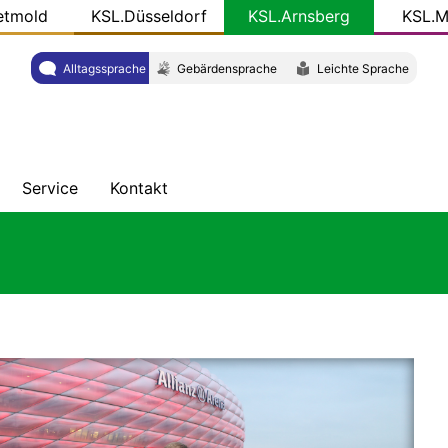
etmold
KSL.Düsseldorf
KSL.Arnsberg
KSL.M
Alltagssprache
Gebärdensprache
Leichte Sprache
Service
Kontakt
ung
hten
Veröffentlichungen
Adresse
ht
KSL-
Team
Konkret
W
Gut
zu
wissen
-
Newsletter