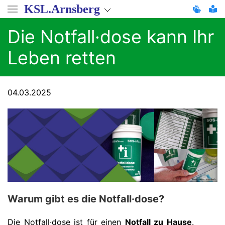
Direkt
KSL.Arnsberg
zum
Inhalt
Die Notfall·dose kann Ihr
Leben retten
04.03.2025
Warum gibt es die Notfall·dose?
Die Notfall·dose ist für einen
Notfall zu Hause
.