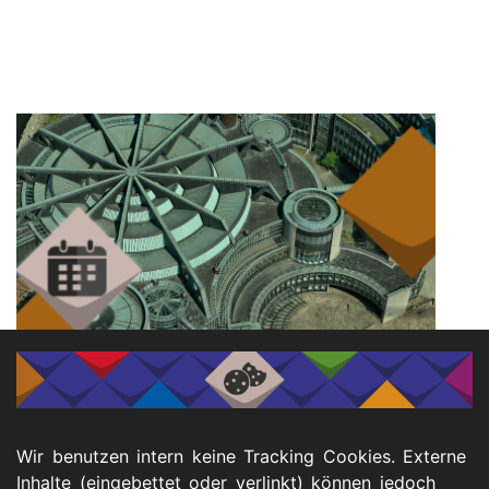
ℹ️ Infos
Samstag, 18. Oktober 2025, 10.30 - 14.30 Uhr
Wir benutzen intern keine Tracking Cookies. Externe
Veranstaltungsort:
Inhalte (eingebettet oder verlinkt) können jedoch