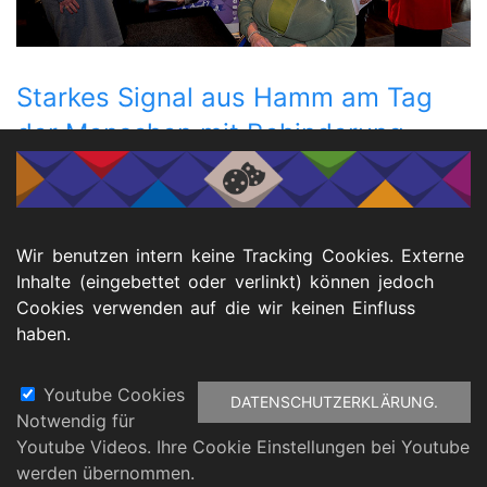
Starkes Signal aus Hamm am Tag
der Menschen mit Behinderung
Pressemitteilung
Starkes Signal aus Hamm am Tag der Menschen mit
Wir benutzen intern keine Tracking Cookies. Externe
Behinderung
Inhalte (eingebettet oder verlinkt) können jedoch
Cookies verwenden auf die wir keinen Einfluss
haben.
Eltern mit Behinderung wünschen sich eine
Willkommenskultur in allen Lebensbereichen
Youtube Cookies
DATENSCHUTZERKLÄRUNG.
Notwendig für
Fußbereich
Youtube Videos. Ihre Cookie Einstellungen bei Youtube
atenschutz
Barrierefreiheitserklärung
Impressu
werden übernommen.