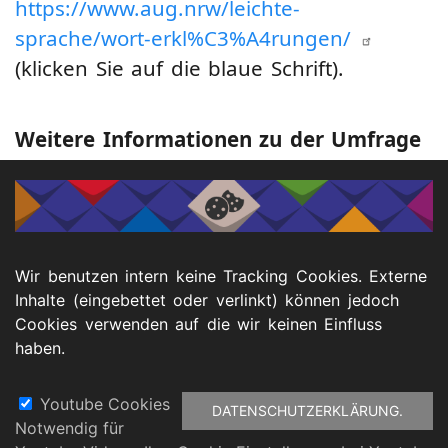
https://www.aug.nrw/leichte-
sprache/wort-erkl%C3%A4rungen/
(klicken Sie auf die blaue Schrift).
Weitere Informationen zu der Umfrage
in Standardsprache finden Sie hier:
https://www.land.nrw/pressemitteilung/umf
zu-erfahrungen-der-lsbtiq-community-
Wir benutzen intern keine Tracking Cookies. Externe
gestartet-landesregierung-bringt
(klicken
Inhalte (eingebettet oder verlinkt) können jedoch
Cookies verwenden auf die wir keinen Einfluss
Sie auf die blaue Schrift).
haben.
Youtube Cookies
DATENSCHUTZERKLÄRUNG.
Notwendig für