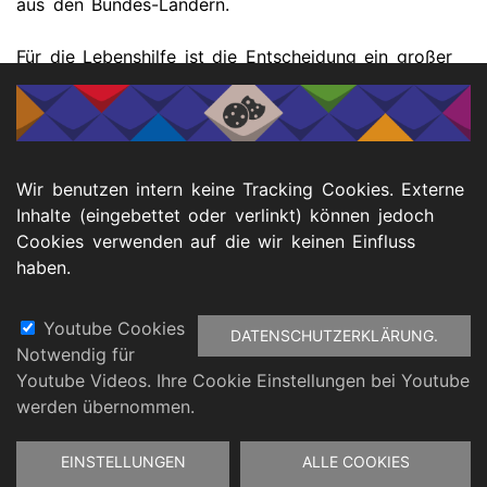
aus den Bundes-Ländern.
Für die Lebenshilfe ist die Entscheidung ein großer
Erfolg. Sie hat lange dafür gekämpft. „
© 2021 Bundesvereinigung Lebenshilfe e.V.
Wir benutzen intern keine Tracking Cookies. Externe
Weitere Infos finden Sie hier:
Lebenshilfe e. V.
Inhalte (eingebettet oder verlinkt) können jedoch
Cookies verwenden auf die wir keinen Einfluss
Und auf der Themen-Kachel
Inklusive Gesundheit
auf
haben.
dieser Web-Seite.
Youtube Cookies
DATENSCHUTZERKLÄRUNG.
Notwendig für
Fußbereich
Youtube Videos. Ihre Cookie Einstellungen bei Youtube
atenschutz
Barrierefreiheitserklärung
Impressu
werden übernommen.
Zustimmung
EINSTELLUNGEN
ALLE COOKIES
zurückziehen